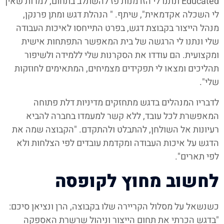
Educated ונתנו לי הזדמנות פז להשתלב בתחום, למרות שאין
לי השכלה אקדמאית", שיתף. " הנהלת דגש ומתן פרנקן,
מנהל הייצור בקבוצת דגש, בפרט התייחסו לאיכות העבודה
שלי ונתנו לי הרגשה של בית המאפשר התפתחות אישית
ומקצועית. הם עודדו את הסקרנות שלי ללמידה ולשיפור
תהליכים ומצאו לי תפקידים מצמיחים, המתאימים לחוזקות
שלי".
לדבריו המנהלים בדגש מתחזקים מדיניות דלת פתוחה
המאפשרת לכל עובד, ללא קשר למעמדו בחברה להביא
רעיונות אל השולחן, להתבלט ולהתקדם. "הקבוצה שמה את
הדגש על איכות העבודה ומקדמת עובדים לפי הצלחות ולא
לפי תארים".
לחשוב מחוץ לקופסה
כשנשאל על מסלול הקריירה שלו בקבוצה, הרן ונציאן סיכם:
"בדגש הכרתי את תחום הייצור וניהול שרשרת האספקה