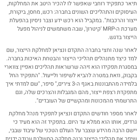
תיאר כתפקיד רוחבי שאפשר לו להכיר היטב את המחלקות,
העיסוקים והתהליכים השונים בחברה: רכש, מחסן, ביקורת,
ייצור והרכבות". במקביל הוא רכש ידע וצבר ניסיון בהפעלת
מערכת ה-MRP 'קיטרון', שבה משתמשים לניהול מפעל
הייצור בדגש.
לאחר שנה וחצי בחברה התקדם ונציאן למחלקת הייצור, שם
למד כיצד מתנהלים תהליכי הייצור והבטחת האיכות בחברה.
במסגרת תפקידו הוא זיהה שרשראות תהליכים ואפיין צווארי
בקבוק, וזאת במטרה להביא לשיפור ולייעול. "התפקיד החל
בלמידה מהתבוננות באגף ה-3 צירים," סיפר, "שם למדתי איך
מתפקדת רצפת ייצור, מהם המגבלות והצרכים שלה, וגם
התרשמתי מהמכונות ומהקשיים של העובדים".
לאחר מספר חודשים התקדם ונציאן לתפקיד מנהל מחלקת
גרדים, אותו הוא ממלא עד היום. בתפקיד זה הוא מעיד כי
יישם הרבה מהידע שצבר על העולם הטכני של עיבוד שבבי,
שיפר את תהליכי הייצור ובנה מחלקה המשלבת עבודה ידנית