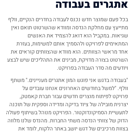
אתגרים בעבודה
בכל פעם שמוצר חדש נכנס לעבודה בחדרים הנקיים, וולף
מתייעץ עם מחלקת הנדסה ומוודא שהשרטוט תואם ואין
שגיאות. במקביל הוא דואג להצמיד את האנשים
המתאימים לפרויקט ולהסמיך אותם למשימות, בעזרת
אחד מראשי הצוותים. הוא מוודא שהצוותים קוראים את
השרטוט בצורה מדויקת, מבינים את התהליכים שיש לבצע
ויודעים מה סדר העבודה בפרויקט.
"בעבודה בדגש אני פוגש המון אתגרים מעניינים." משתף
וולף. "למשל בחודשים האחרונים אנחנו עובדים על
פרויקט לפיתוח מוצרים חדשים עבור חברת קאמטק,
יצרנית מובילה של ציוד בדיקה ומדידה וספקית של תוכנה
לתעשיית הסמיקונדוקטור. הפרויקט מנוהל בשיתוף פעולה
הדוק של צוותי הנדסה משתי החברות. מהנדס שלנו מלווה
בצוות מרכיבים של דגש יושב באתר הלקוח, לומד את