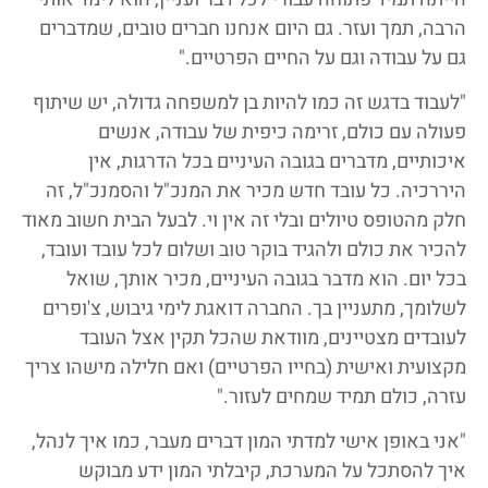
הרבה, תמך ועזר. גם היום אנחנו חברים טובים, שמדברים
גם על עבודה וגם על החיים הפרטיים."
"לעבוד בדגש זה כמו להיות בן למשפחה גדולה, יש שיתוף
פעולה עם כולם, זרימה כיפית של עבודה, אנשים
איכותיים, מדברים בגובה העיניים בכל הדרגות, אין
היררכיה. כל עובד חדש מכיר את המנכ"ל והסמנכ"ל, זה
חלק מהטופס טיולים ובלי זה אין וי. לבעל הבית חשוב מאוד
להכיר את כולם ולהגיד בוקר טוב ושלום לכל עובד ועובד,
בכל יום. הוא מדבר בגובה העיניים, מכיר אותך, שואל
לשלומך, מתעניין בך. החברה דואגת לימי גיבוש, צ'ופרים
לעובדים מצטיינים, מוודאת שהכל תקין אצל העובד
מקצועית ואישית (בחייו הפרטיים) ואם חלילה מישהו צריך
עזרה, כולם תמיד שמחים לעזור."
"אני באופן אישי למדתי המון דברים מעבר, כמו איך לנהל,
איך להסתכל על המערכת, קיבלתי המון ידע מבוקש