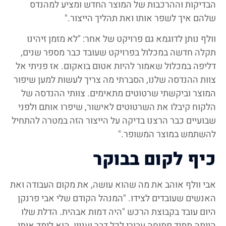
הבדיקות וההרכבות של המוצר החדש ומציע למהנדס
שלהם איך לשפר אותו ואת תהליך הייצור."
וולף נותן לדוגמא גם פרויקט של אחר: "לא מזמן זיהינו
תקלה חדשה במכלול בפרויקט שעובד כבר מספר שנים,
דליפה במכלול שאמור להיות אטום בואקום. אז פניתי אל
צוות ההנדסה שלנו, הסברתי מה צריך לעשות למען שיפור
המוצר וביקשתי שרטוטים מתאימים. צוותי ההנדסה של
הלקוח קיבלו את השרטוטים לאישור, שיפרו אותם ולפני
שבועיים כבר הרצנו בדיקה על הייצור הזה במטרה להתחיל
להשתמש במוצר המשופר."
כיף לקום בבוקר
אבי וולף אוהב את מה שהוא עושה, את מקום העבודה ואת
האנשים שעובדים לצידו. "המנהל הקודם שלי אבי פרנקן
היום עובד בקבוצת הרכש "היה דמות אבהית. הדלת שלו
הייתה תמיד פתוחה עבורי לכל דבר ועניין, הוא לימד אותי